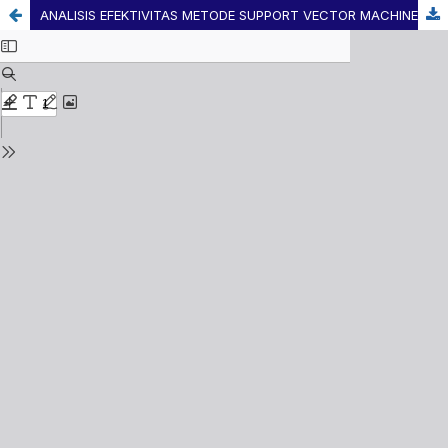
ANALISIS EFEKTIVITAS METODE SUPPORT VECTOR MACHINE (SVM) DALAM MENGURANGI BERITA HOAX BENCANA ALAM DARI DATA TWITTER