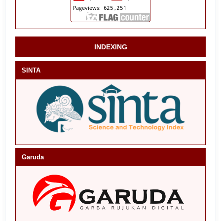
INDEXING
SINTA
Garuda