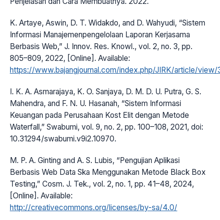
Penjelasan dan Cara Membuatnya. 2022.
K. Artaye, Aswin, D. T. Widakdo, and D. Wahyudi, “Sistem
Informasi Manajemenpengelolaan Laporan Kerjasama
Berbasis Web,” J. Innov. Res. Knowl., vol. 2, no. 3, pp.
805–809, 2022, [Online]. Available:
https://www.bajangjournal.com/index.php/JIRK/article/view
I. K. A. Asmarajaya, K. O. Sanjaya, D. M. D. U. Putra, G. S.
Mahendra, and F. N. U. Hasanah, “Sistem Informasi
Keuangan pada Perusahaan Kost Elit dengan Metode
Waterfall,” Swabumi, vol. 9, no. 2, pp. 100–108, 2021, doi:
10.31294/swabumi.v9i2.10970.
M. P. A. Ginting and A. S. Lubis, “Pengujian Aplikasi
Berbasis Web Data Ska Menggunakan Metode Black Box
Testing,” Cosm. J. Tek., vol. 2, no. 1, pp. 41–48, 2024,
[Online]. Available:
http://creativecommons.org/licenses/by-sa/4.0/