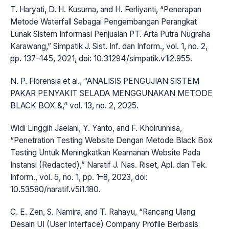
T. Haryati, D. H. Kusuma, and H. Ferliyanti, “Penerapan
Metode Waterfall Sebagai Pengembangan Perangkat
Lunak Sistem Informasi Penjualan PT. Arta Putra Nugraha
Karawang,” Simpatik J. Sist. Inf. dan Inform., vol. 1, no. 2,
pp. 137–145, 2021, doi: 10.31294/simpatik.v1i2.955.
N. P. Florensia et al., “ANALISIS PENGUJIAN SISTEM
PAKAR PENYAKIT SELADA MENGGUNAKAN METODE
BLACK BOX &,” vol. 13, no. 2, 2025.
Widi Linggih Jaelani, Y. Yanto, and F. Khoirunnisa,
“Penetration Testing Website Dengan Metode Black Box
Testing Untuk Meningkatkan Keamanan Website Pada
Instansi (Redacted),” Naratif J. Nas. Riset, Apl. dan Tek.
Inform., vol. 5, no. 1, pp. 1–8, 2023, doi:
10.53580/naratif.v5i1.180.
C. E. Zen, S. Namira, and T. Rahayu, “Rancang Ulang
Desain UI (User Interface) Company Profile Berbasis